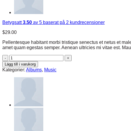
Betygsatt
3.50
av 5 baserat på
2
kundrecensioner
$
29.00
Pellentesque habitant morbi tristique senectus et netus et male
amet quam egestas semper. Aenean ultricies mi vitae est. Mauri
Woo
Album
Lägg till i varukorg
#3
Kategorier:
Albums
,
Music
mängd