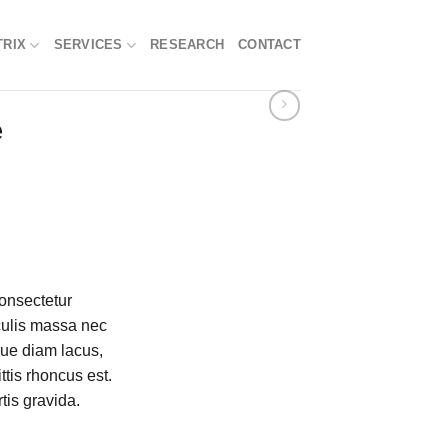
TRIX
SERVICES
RESEARCH
CONTACT
e
onsectetur
aculis massa nec
que diam lacus,
ittis rhoncus est.
tis gravida.