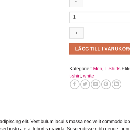
Osaka
Entry
Tee
Superdry
mängd
LÄGG TILL I VARUKOR
Kategorier:
Men
,
T-Shirts
Etik
t-shirt
,
white
adipiscing elit. Vestibulum iaculis massa nec velit commodo lobo
sed justo a erat lobortis gravida. Suspendisse nibh neque, hendrer