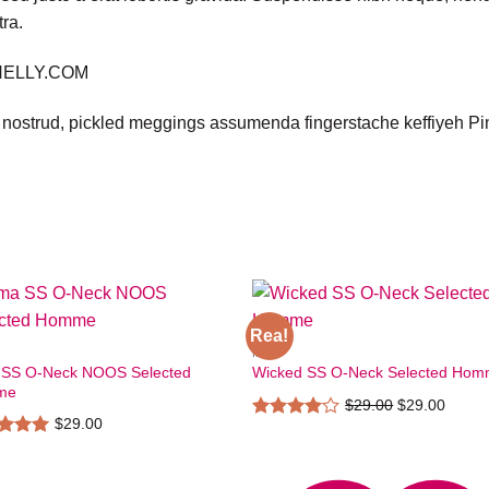
tra.
 NELLY.COM
 nostrud, pickled meggings assumenda fingerstache keffiyeh Pin
Rea!
MEN
 SS O-Neck NOOS Selected
Wicked SS O-Neck Selected Ho
me
Det
Det
$
29.00
$
29.00
ursprungliga
nuvar
$
29.00
Betygsatt
4.00
av
priset
priset
satt
Add to wishlist
Add to wishl
5
av 5
var:
är: