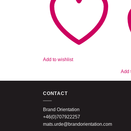
Add to wishlist
Add t
CONTACT
Brand Orientation
+46(0)707922257
mats.urde@brandorientation.com