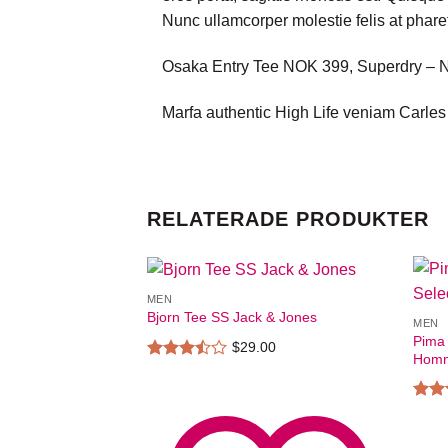
Nunc ullamcorper molestie felis at phare
Osaka Entry Tee NOK 399, Superdry –
Marfa authentic High Life veniam Carles
RELATERADE PRODUKTER
MEN
Bjorn Tee SS Jack & Jones
MEN
Pima
$
29.00
Hom
Betygsatt
3.50
av
5
Betyg
Add to wishlist
5.00