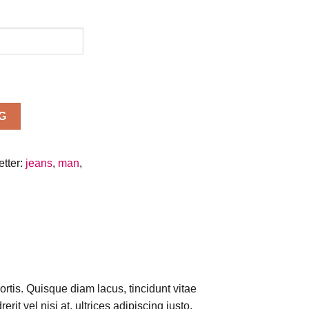
G
etter:
jeans
,
man
,
rtis. Quisque diam lacus, tincidunt vitae
it vel nisi at, ultrices adipiscing justo.