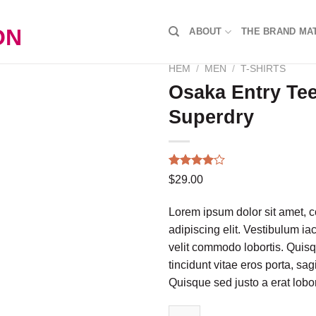
ABOUT
THE BRAND MA
HEM
/
MEN
/
T-SHIRTS
Osaka Entry Te
Superdry
Betygsatt
4
$
29.00
4.00
av
Add to wishlist
5 baserat
på
Lorem ipsum dolor sit amet, c
kundrecensioner
adipiscing elit. Vestibulum i
velit commodo lobortis. Quis
tincidunt vitae eros porta, sag
Quisque sed justo a erat lobor